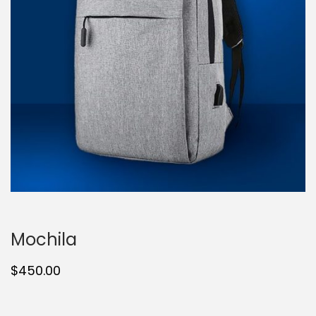
t
t
i
o
n
Mochila
$
450.00