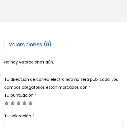
h
i
l
a
c
a
Valoraciones (0)
n
t
No hay valoraciones aún.
i
d
Tu dirección de correo electrónico no será publicada.
Los
a
campos obligatorios están marcados con
*
d
Tu puntuación
*
Tu valoración
*