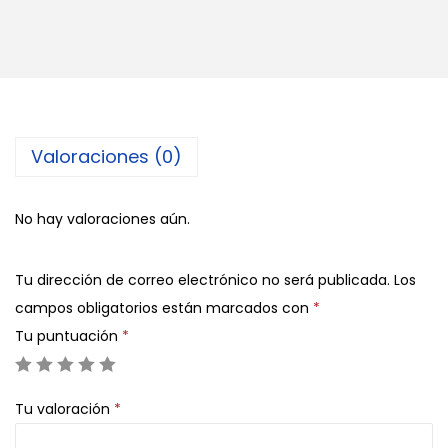
c
h
e
r
a
c
Valoraciones (0)
h
i
No hay valoraciones aún.
c
a
Tu dirección de correo electrónico no será publicada.
Los
c
campos obligatorios están marcados con
*
a
Tu puntuación
*
n
t
i
Tu valoración
*
d