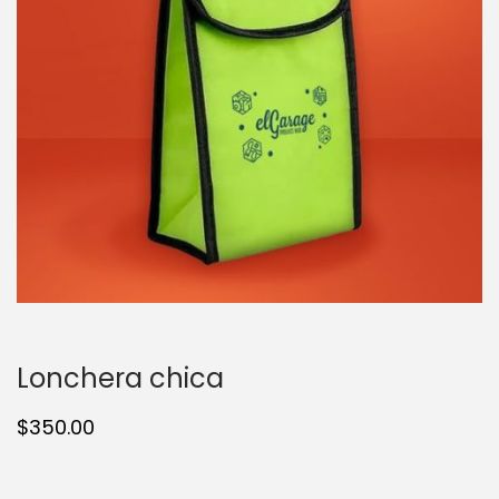
t
t
i
o
n
Lonchera chica
$
350.00