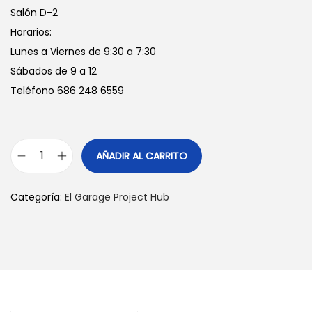
Salón D-2
Horarios:
Lunes a Viernes de 9:30 a 7:30
Sábados de 9 a 12
Teléfono 686 248 6559
AÑADIR AL CARRITO
G
o
Categoría:
El Garage Project Hub
r
r
a
b
o
r