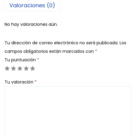
d
Valoraciones (0)
a
d
No hay valoraciones aún.
a
c
Tu dirección de correo electrónico no será publicada.
Los
a
campos obligatorios están marcados con
*
n
Tu puntuación
*
t
i
d
Tu valoración
*
a
d