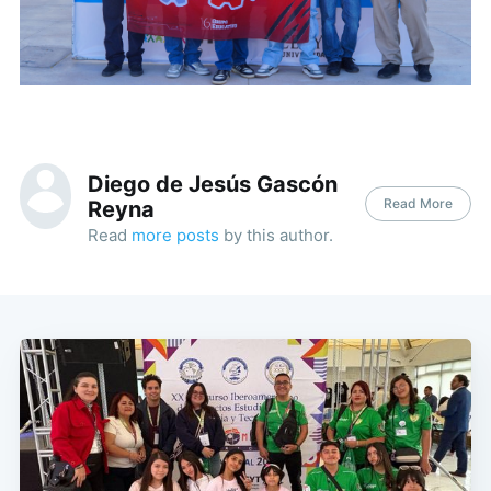
Diego de Jesús Gascón
Read More
Reyna
Read
more posts
by this author.