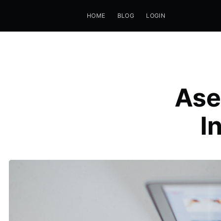
HOME
BLOG
LOGIN
Ase
I