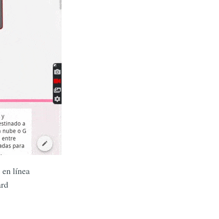
 en línea
ard