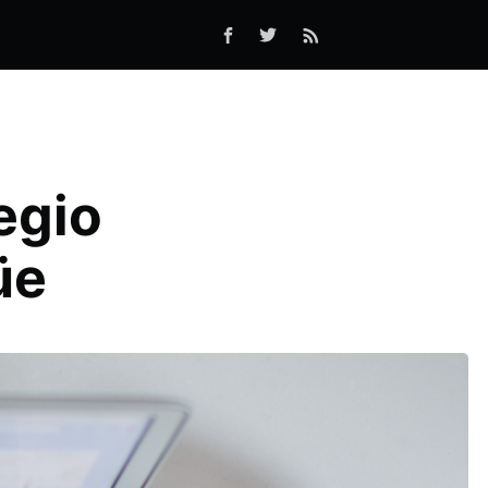
egio
üe